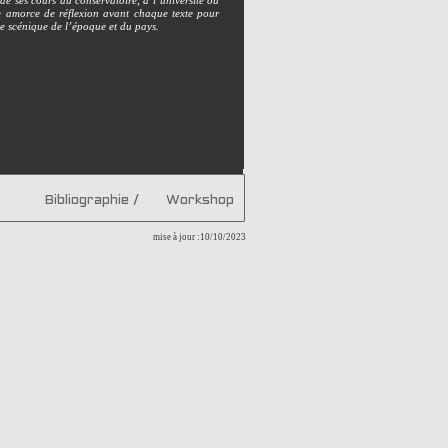
de ses cours au conservatoire, à ­l’université ou
e amorce de réflexion avant chaque texte pour
ce scénique de l’époque et du pays.
Bibliographie
/
Workshop
mise à jour :10/10/2023