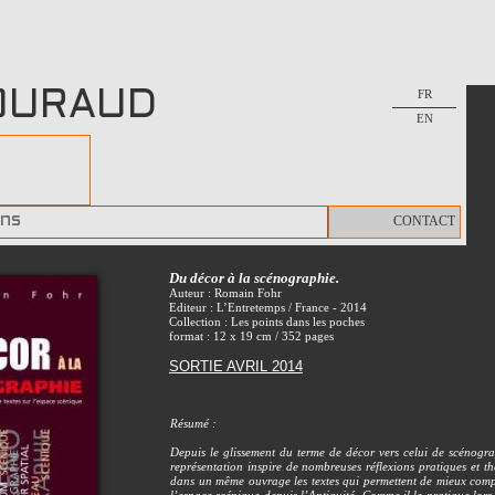
FR
OURAUD
EN
E
ons
CONTACT
Du décor à la scénographie.
Auteur : Romain Fohr
Editeur :
L’Entretemps
/ France - 2014
Collection : Les points dans les poches
format : 12 x 19 cm / 352 pages
SORTIE AVRIL 2014
Résumé :
Depuis le glissement du terme de décor vers celui de scénogr
représentation inspire de nombreuses réflexions pratiques et th
dans un même ouvrage les textes qui permettent de mieux compr