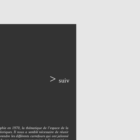
>
suiv
aphie en 1970, la thématique de l’espace de la
éoriques. Il nous a semblé nécessaire de réunir
endre les différents carrefours qui ont jalonné